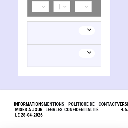
INFORMATIONS
MENTIONS
POLITIQUE DE
CONTACT
VERS
MISES À JOUR
LÉGALES
CONFIDENTIALITÉ
4.6
LE 28-04-2026