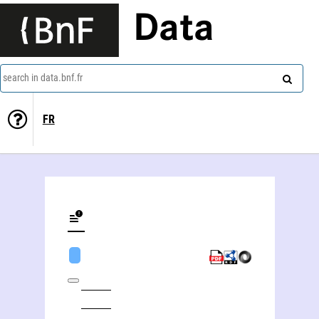
Data
search in data.bnf.fr
FR