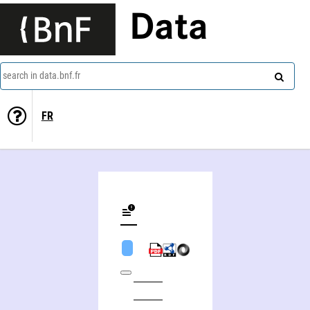
Data
search in data.bnf.fr
FR