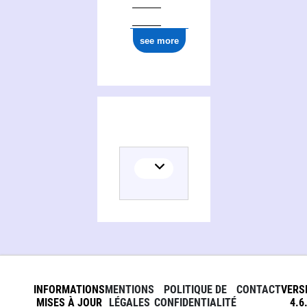
see more
INFORMATIONS
MENTIONS
POLITIQUE DE
CONTACT
VERS
MISES À JOUR
LÉGALES
CONFIDENTIALITÉ
4.6