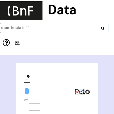
Data
search in data.bnf.fr
FR