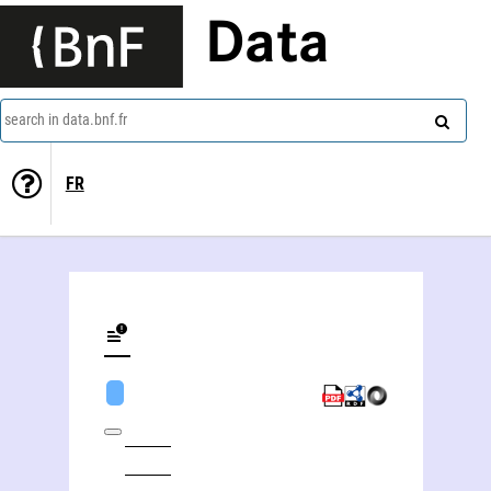
Data
search in data.bnf.fr
FR