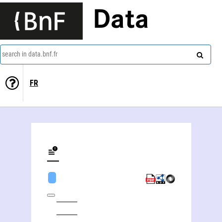
Data
search in data.bnf.fr
FR