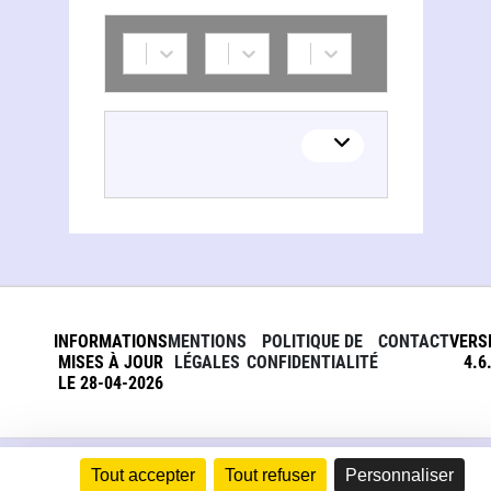
INFORMATIONS
MENTIONS
POLITIQUE DE
CONTACT
VERS
MISES À JOUR
LÉGALES
CONFIDENTIALITÉ
4.6
LE 28-04-2026
Tout accepter
Tout refuser
Personnaliser