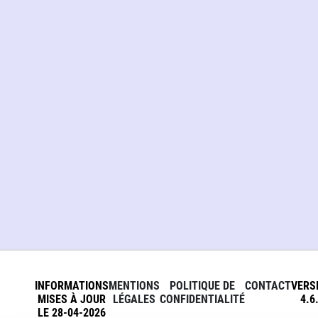
INFORMATIONS
MENTIONS
POLITIQUE DE
CONTACT
VERS
MISES À JOUR
LÉGALES
CONFIDENTIALITÉ
4.6
LE 28-04-2026