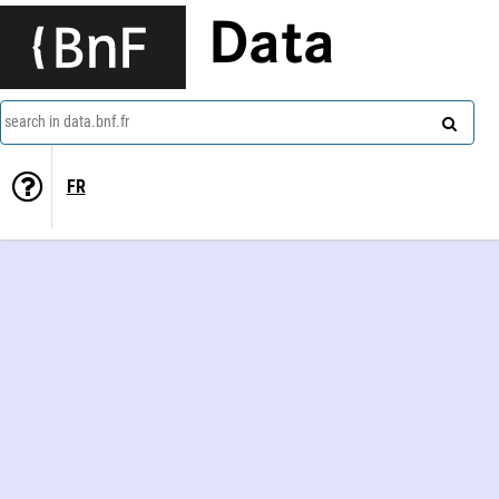
Data
search in data.bnf.fr
FR