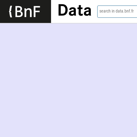
Data
search in data.bnf.fr