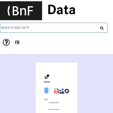
Data
search in data.bnf.fr
FR