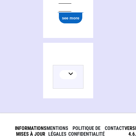
see more
INFORMATIONS
MENTIONS
POLITIQUE DE
CONTACT
VERS
MISES À JOUR
LÉGALES
CONFIDENTIALITÉ
4.6