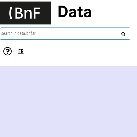
Data
search in data.bnf.fr
FR