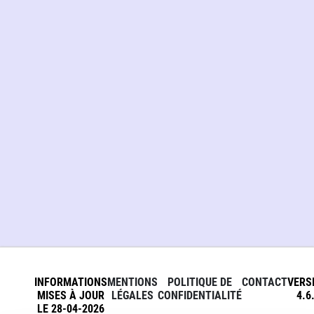
INFORMATIONS
MENTIONS
POLITIQUE DE
CONTACT
VERS
MISES À JOUR
LÉGALES
CONFIDENTIALITÉ
4.6
LE 28-04-2026