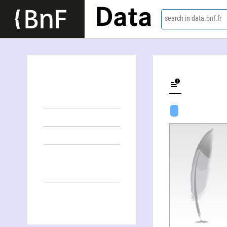
Data
search in data.bnf.fr