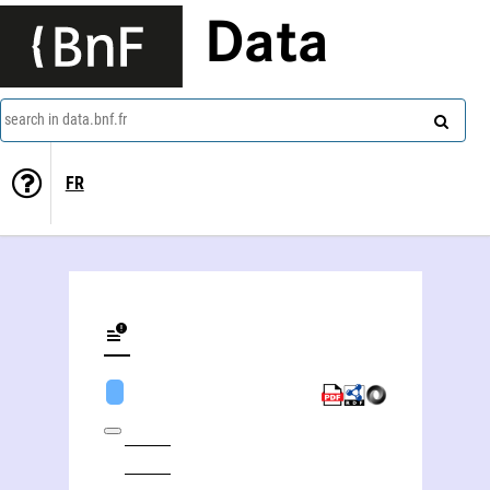
Data
search in data.bnf.fr
FR