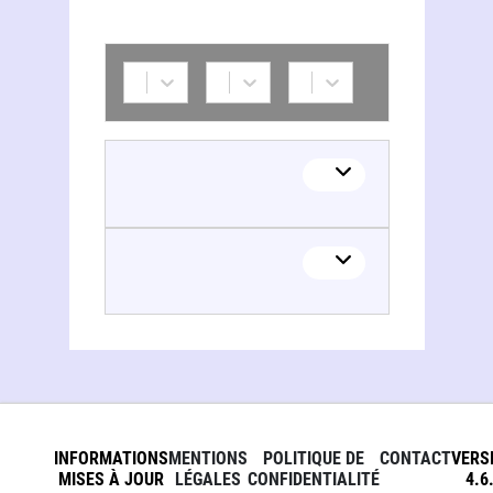
INFORMATIONS
MENTIONS
POLITIQUE DE
CONTACT
VERS
MISES À JOUR
LÉGALES
CONFIDENTIALITÉ
4.6