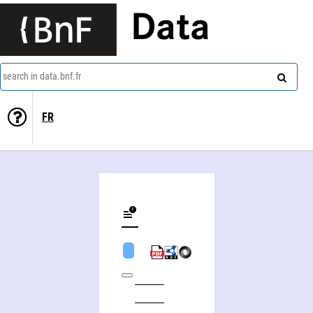
Data
search in data.bnf.fr
FR