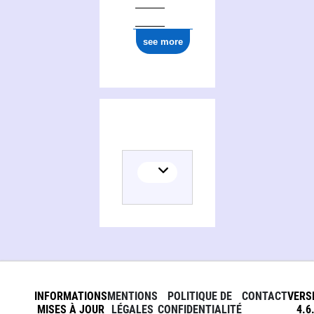
see more
INFORMATIONS
MENTIONS
POLITIQUE DE
CONTACT
VERS
MISES À JOUR
LÉGALES
CONFIDENTIALITÉ
4.6