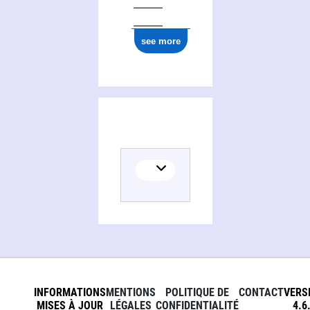
see more
INFORMATIONS
MENTIONS
POLITIQUE DE
CONTACT
VERS
MISES À JOUR
LÉGALES
CONFIDENTIALITÉ
4.6