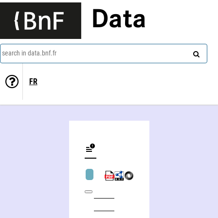
Data
search in data.bnf.fr
FR