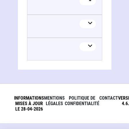
Huldrych Engone
Huldrych Engone
Huldrych Engone
INFORMATIONS
MENTIONS
POLITIQUE DE
CONTACT
VERS
MISES À JOUR
LÉGALES
CONFIDENTIALITÉ
4.6
LE 28-04-2026