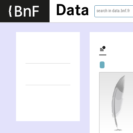
Data
search in data.bnf.fr