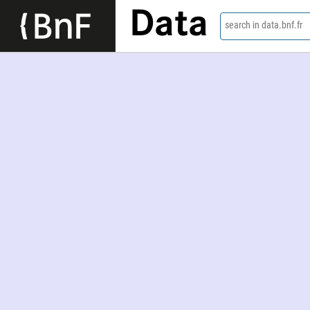
Data
search in data.bnf.fr