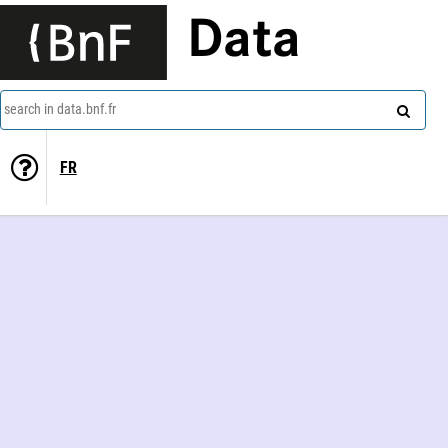
Data
search in data.bnf.fr
FR