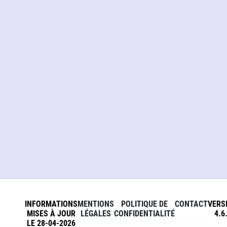
INFORMATIONS
MENTIONS
POLITIQUE DE
CONTACT
VERS
MISES À JOUR
LÉGALES
CONFIDENTIALITÉ
4.6
LE 28-04-2026