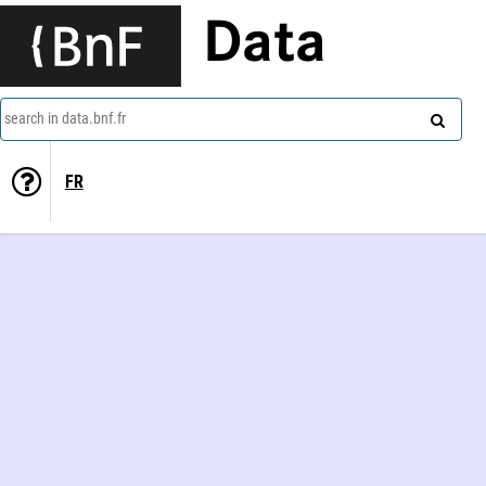
Data
search in data.bnf.fr
FR