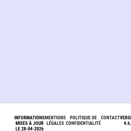
INFORMATIONS
MENTIONS
POLITIQUE DE
CONTACT
VERS
MISES À JOUR
LÉGALES
CONFIDENTIALITÉ
4.6
LE 28-04-2026