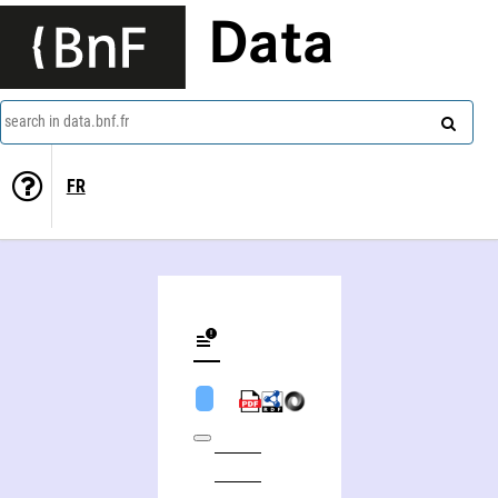
Data
search in data.bnf.fr
FR