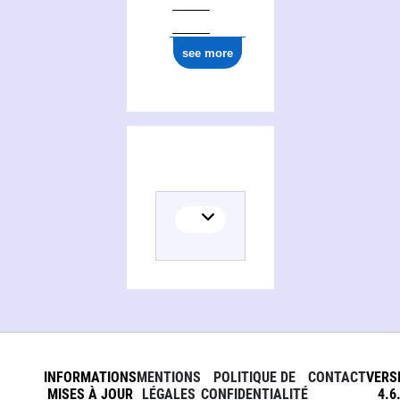
see more
INFORMATIONS
MENTIONS
POLITIQUE DE
CONTACT
VERS
MISES À JOUR
LÉGALES
CONFIDENTIALITÉ
4.6