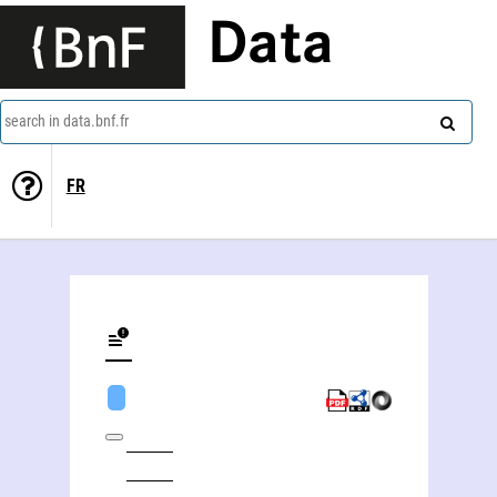
Data
search in data.bnf.fr
FR