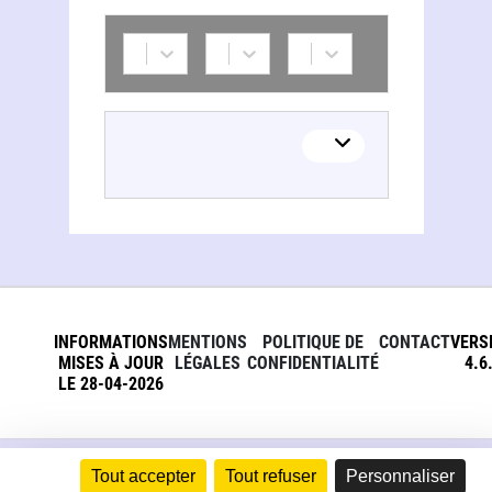
INFORMATIONS
MENTIONS
POLITIQUE DE
CONTACT
VERS
MISES À JOUR
LÉGALES
CONFIDENTIALITÉ
4.6
LE 28-04-2026
Tout accepter
Tout refuser
Personnaliser