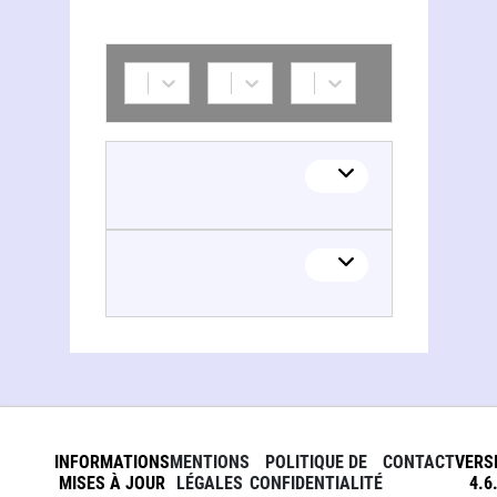
Margot Delalande
Margot Delalande
INFORMATIONS
MENTIONS
POLITIQUE DE
CONTACT
VERS
MISES À JOUR
LÉGALES
CONFIDENTIALITÉ
4.6