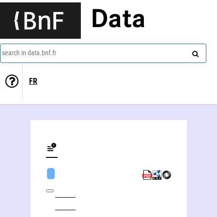
Data
search in data.bnf.fr
FR