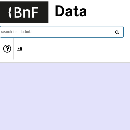
Data
search in data.bnf.fr
FR