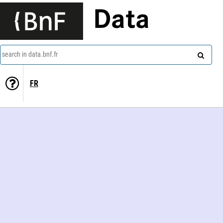
Data
search in data.bnf.fr
FR