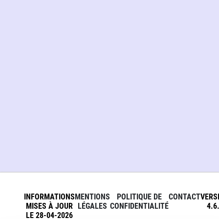
INFORMATIONS
MENTIONS
POLITIQUE DE
CONTACT
VERS
MISES À JOUR
LÉGALES
CONFIDENTIALITÉ
4.6
LE 28-04-2026