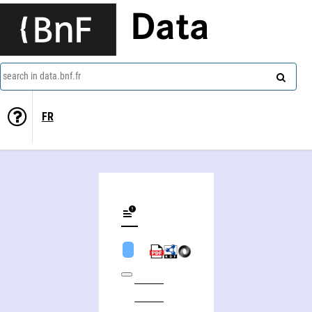
Data
search in data.bnf.fr
FR