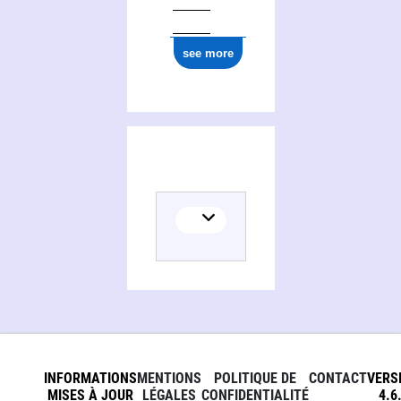
see more
INFORMATIONS
MENTIONS
POLITIQUE DE
CONTACT
VERS
MISES À JOUR
LÉGALES
CONFIDENTIALITÉ
4.6