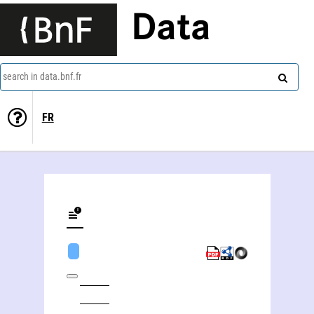
Data
search in data.bnf.fr
FR