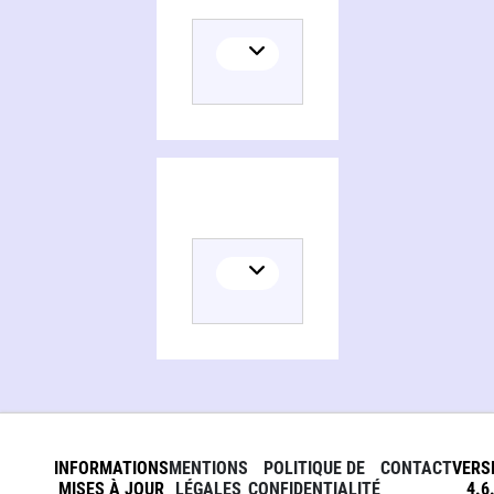
INFORMATIONS
MENTIONS
POLITIQUE DE
CONTACT
VERS
MISES À JOUR
LÉGALES
CONFIDENTIALITÉ
4.6