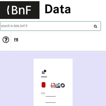
Data
search in data.bnf.fr
FR