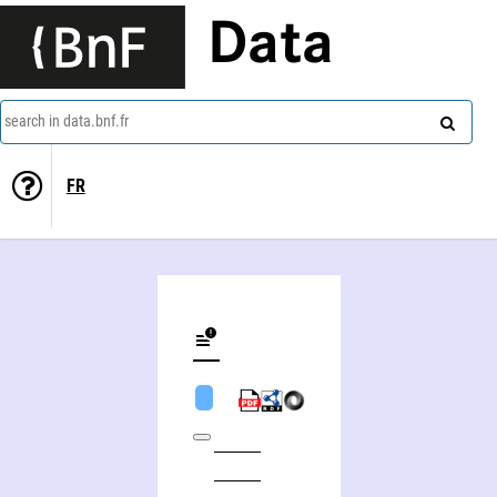
Data
search in data.bnf.fr
FR