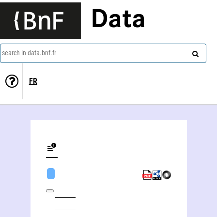
Data
search in data.bnf.fr
FR