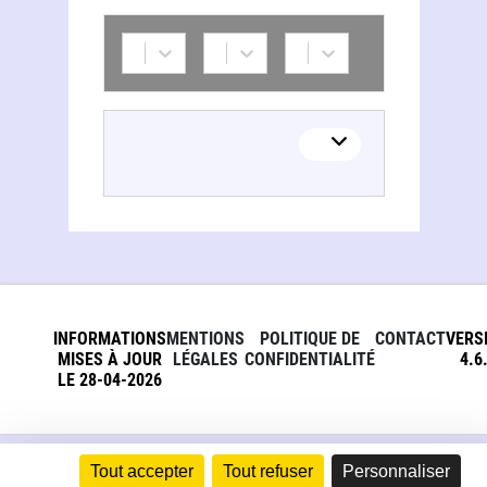
INFORMATIONS
MENTIONS
POLITIQUE DE
CONTACT
VERS
MISES À JOUR
LÉGALES
CONFIDENTIALITÉ
4.6
LE 28-04-2026
Tout accepter
Tout refuser
Personnaliser