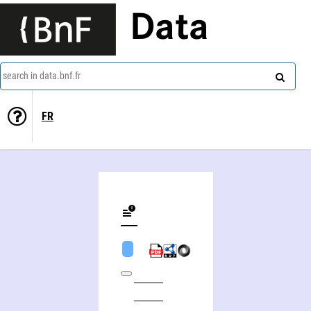
Data
search in data.bnf.fr
FR