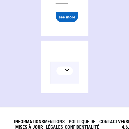
see more
INFORMATIONS
MENTIONS
POLITIQUE DE
CONTACT
VERS
MISES À JOUR
LÉGALES
CONFIDENTIALITÉ
4.6