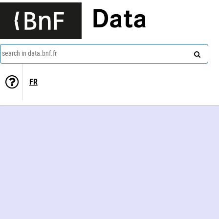
Data
search in data.bnf.fr
FR