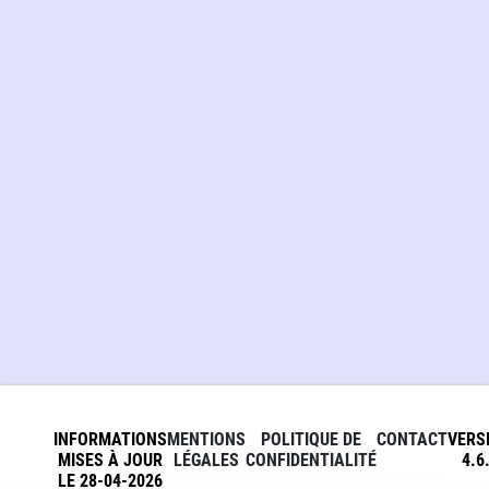
INFORMATIONS
MENTIONS
POLITIQUE DE
CONTACT
VERS
MISES À JOUR
LÉGALES
CONFIDENTIALITÉ
4.6
LE 28-04-2026