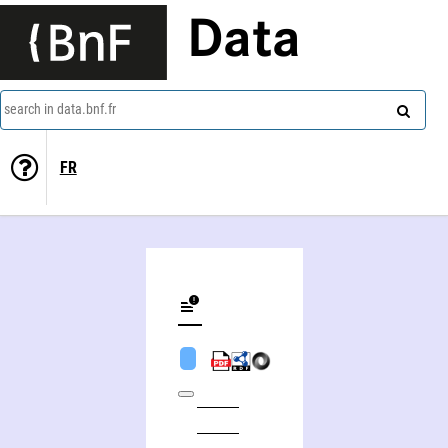
Data
search in data.bnf.fr
FR