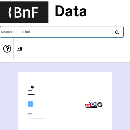
Data
search in data.bnf.fr
FR