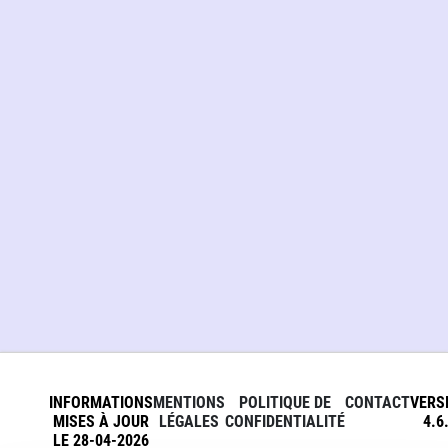
INFORMATIONS
MENTIONS
POLITIQUE DE
CONTACT
VERS
MISES À JOUR
LÉGALES
CONFIDENTIALITÉ
4.6
LE 28-04-2026