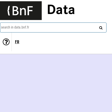
Data
search in data.bnf.fr
FR