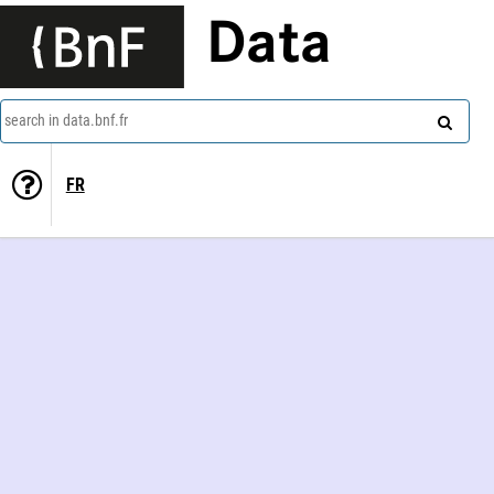
Data
search in data.bnf.fr
FR