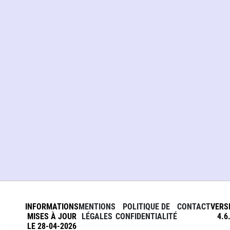
INFORMATIONS
MENTIONS
POLITIQUE DE
CONTACT
VERS
MISES À JOUR
LÉGALES
CONFIDENTIALITÉ
4.6
LE 28-04-2026