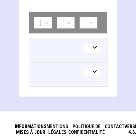
INFORMATIONS
MENTIONS
POLITIQUE DE
CONTACT
VERS
MISES À JOUR
LÉGALES
CONFIDENTIALITÉ
4.6