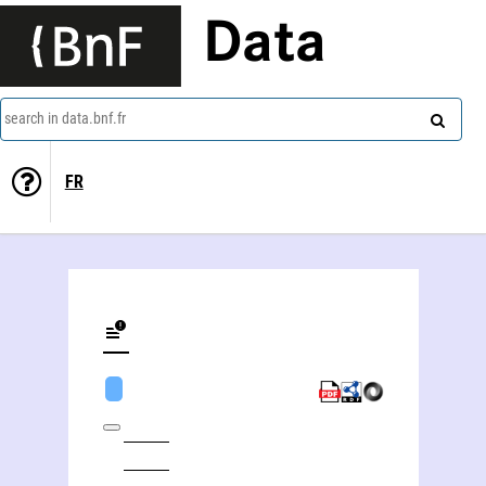
Data
search in data.bnf.fr
FR