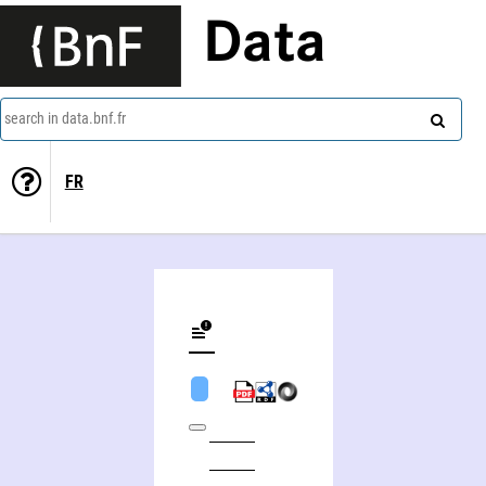
Data
search in data.bnf.fr
FR