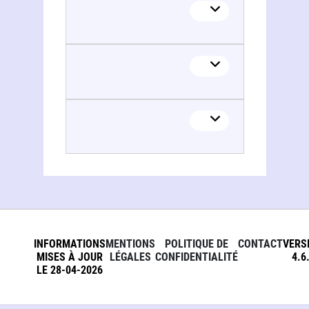
Agence de la transition écologique. France
INFORMATIONS
MENTIONS
POLITIQUE DE
CONTACT
VERS
MISES À JOUR
LÉGALES
CONFIDENTIALITÉ
4.6
LE 28-04-2026