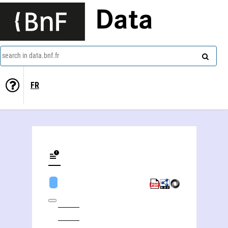
Data
search in data.bnf.fr
FR