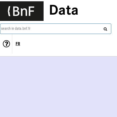
Data
search in data.bnf.fr
FR