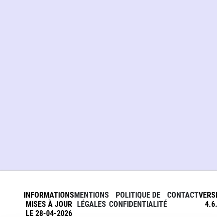
INFORMATIONS
MENTIONS
POLITIQUE DE
CONTACT
VERS
MISES À JOUR
LÉGALES
CONFIDENTIALITÉ
4.6
LE 28-04-2026