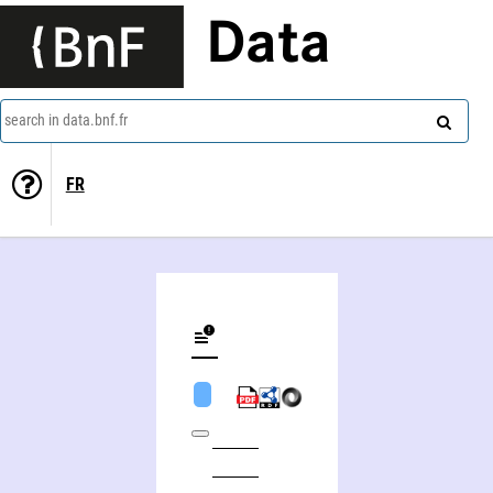
Data
search in data.bnf.fr
FR