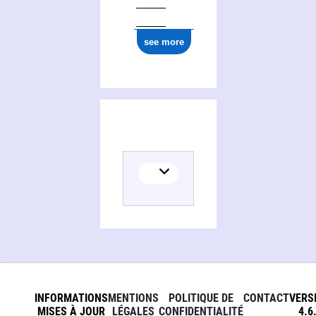
see more
INFORMATIONS
MENTIONS
POLITIQUE DE
CONTACT
VERS
MISES À JOUR
LÉGALES
CONFIDENTIALITÉ
4.6