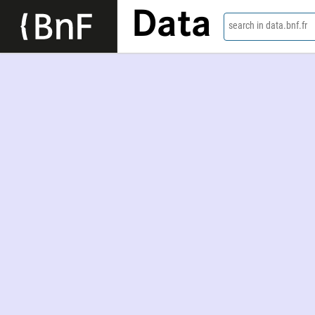
Data
search in data.bnf.fr