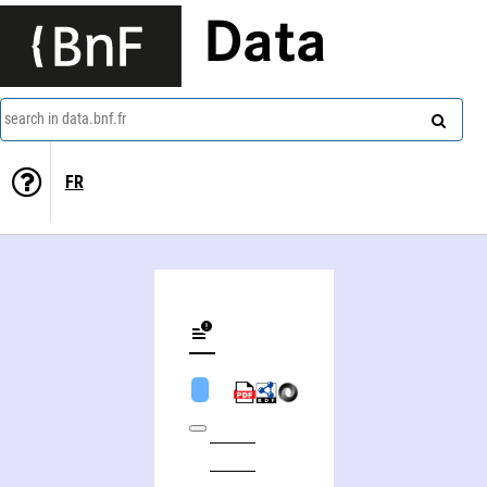
Data
search in data.bnf.fr
FR