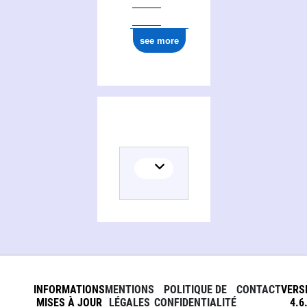
see more
INFORMATIONS
MENTIONS
POLITIQUE DE
CONTACT
VERS
MISES À JOUR
LÉGALES
CONFIDENTIALITÉ
4.6