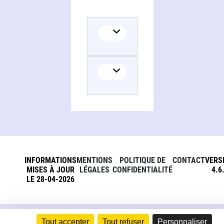
INFORMATIONS
MENTIONS
POLITIQUE DE
CONTACT
VERS
MISES À JOUR
LÉGALES
CONFIDENTIALITÉ
4.6
LE 28-04-2026
Tout accepter
Tout refuser
Personnaliser