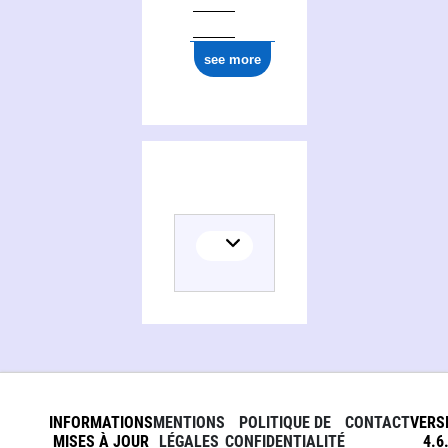
see more
INFORMATIONS
MENTIONS
POLITIQUE DE
CONTACT
VERS
MISES À JOUR
LÉGALES
CONFIDENTIALITÉ
4.6