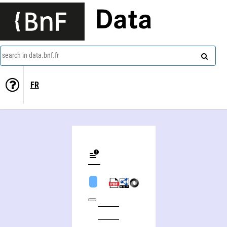
Data
search in data.bnf.fr
FR