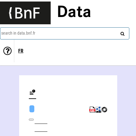
Data
search in data.bnf.fr
FR