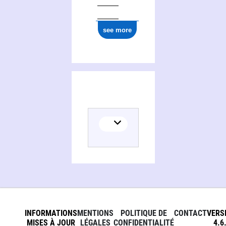
see more
INFORMATIONS
MENTIONS
POLITIQUE DE
CONTACT
VERS
MISES À JOUR
LÉGALES
CONFIDENTIALITÉ
4.6