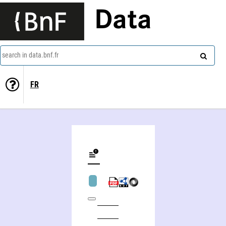
Data
search in data.bnf.fr
FR