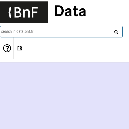
Data
search in data.bnf.fr
FR