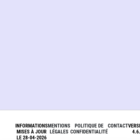
INFORMATIONS
MENTIONS
POLITIQUE DE
CONTACT
VERS
MISES À JOUR
LÉGALES
CONFIDENTIALITÉ
4.6
LE 28-04-2026