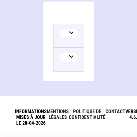
INFORMATIONS
MENTIONS
POLITIQUE DE
CONTACT
VERS
MISES À JOUR
LÉGALES
CONFIDENTIALITÉ
4.6
LE 28-04-2026