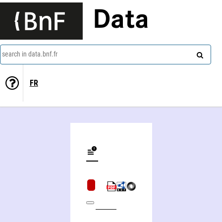
Data
search in data.bnf.fr
FR