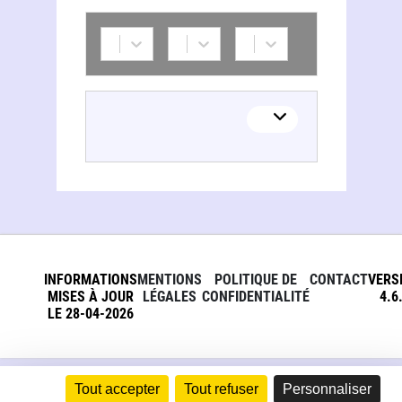
INFORMATIONS
MENTIONS
POLITIQUE DE
CONTACT
VERS
MISES À JOUR
LÉGALES
CONFIDENTIALITÉ
4.6
LE 28-04-2026
Tout accepter
Tout refuser
Personnaliser