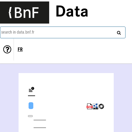
Data
search in data.bnf.fr
FR