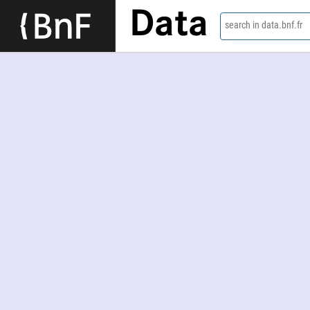
Data
search in data.bnf.fr