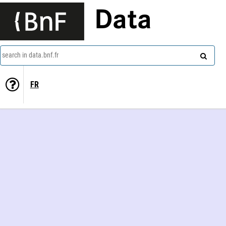
Data
search in data.bnf.fr
FR