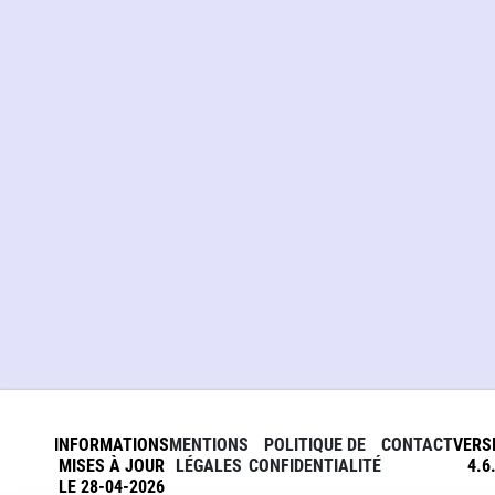
INFORMATIONS
MENTIONS
POLITIQUE DE
CONTACT
VERS
MISES À JOUR
LÉGALES
CONFIDENTIALITÉ
4.6
LE 28-04-2026